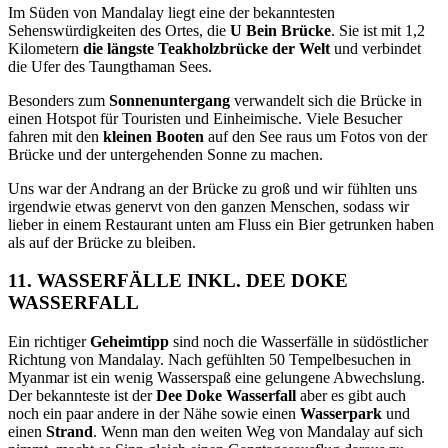
Im Süden von Mandalay liegt eine der bekanntesten
Sehenswürdigkeiten des Ortes, die
U Bein Brücke
. Sie ist mit 1,2
Kilometern
die längste Teakholzbrücke der Welt
und verbindet
die Ufer des Taungthaman Sees.
Besonders zum
Sonnenuntergang
verwandelt sich die Brücke in
einen Hotspot für Touristen und Einheimische. Viele Besucher
fahren mit den
kleinen Booten
auf den See raus um Fotos von der
Brücke und der untergehenden Sonne zu machen.
Uns war der Andrang an der Brücke zu groß und wir fühlten uns
irgendwie etwas genervt von den ganzen Menschen, sodass wir
lieber in einem Restaurant unten am Fluss ein Bier getrunken haben
als auf der Brücke zu bleiben.
11. WASSERFÄLLE INKL. DEE DOKE
WASSERFALL
Ein richtiger
Geheimtipp
sind noch die Wasserfälle in südöstlicher
Richtung von Mandalay. Nach gefühlten 50 Tempelbesuchen in
Myanmar ist ein wenig Wasserspaß eine gelungene Abwechslung.
Der bekannteste ist der
Dee Doke Wasserfall
aber es gibt auch
noch ein paar andere in der Nähe sowie einen
Wasserpark
und
einen
Strand
. Wenn man den weiten Weg von Mandalay auf sich