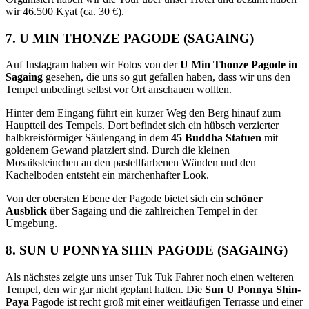
wir 46.500 Kyat (ca. 30 €).
7. U MIN THONZE PAGODE (SAGAING)
Auf Instagram haben wir Fotos von der
U Min Thonze Pagode in
Sagaing
gesehen, die uns so gut gefallen haben, dass wir uns den
Tempel unbedingt selbst vor Ort anschauen wollten.
Hinter dem Eingang führt ein kurzer Weg den Berg hinauf zum
Hauptteil des Tempels. Dort befindet sich ein hübsch verzierter
halbkreisförmiger Säulengang in dem
45 Buddha Statuen
mit
goldenem Gewand platziert sind. Durch die kleinen
Mosaiksteinchen an den pastellfarbenen Wänden und den
Kachelboden entsteht ein märchenhafter Look.
Von der obersten Ebene der Pagode bietet sich ein
schöner
Ausblick
über Sagaing und die zahlreichen Tempel in der
Umgebung.
8. SUN U PONNYA SHIN PAGODE (SAGAING)
Als nächstes zeigte uns unser Tuk Tuk Fahrer noch einen weiteren
Tempel, den wir gar nicht geplant hatten. Die
Sun U Ponnya Shin-
Paya
Pagode ist recht groß mit einer weitläufigen Terrasse und einer