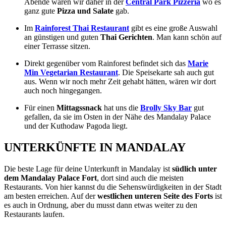
Abende waren wir daher in der
Central Park Pizzeria
wo es
ganz gute
Pizza und Salate
gab.
Im
Rainforest Thai Restaurant
gibt es eine große Auswahl
an günstigen und guten
Thai Gerichten
. Man kann schön auf
einer Terrasse sitzen.
Direkt gegenüber vom Rainforest befindet sich das
Marie
Min Vegetarian Restaurant
. Die Speisekarte sah auch gut
aus. Wenn wir noch mehr Zeit gehabt hätten, wären wir dort
auch noch hingegangen.
Für einen
Mittagssnack
hat uns die
Brolly Sky Bar
gut
gefallen, da sie im Osten in der Nähe des Mandalay Palace
und der Kuthodaw Pagoda liegt.
UNTERKÜNFTE IN MANDALAY
Die beste Lage für deine Unterkunft in Mandalay ist
südlich unter
dem Mandalay Palace Fort
, dort sind auch die meisten
Restaurants. Von hier kannst du die Sehenswürdigkeiten in der Stadt
am besten erreichen. Auf der
westlichen unteren Seite des Forts
ist
es auch in Ordnung, aber du musst dann etwas weiter zu den
Restaurants laufen.