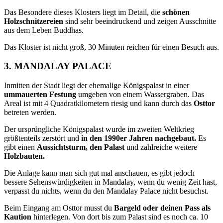
Das Besondere dieses Klosters liegt im Detail, die
schönen
Holzschnitzereien
sind sehr beeindruckend und zeigen Ausschnitte
aus dem Leben Buddhas.
Das Kloster ist nicht groß, 30 Minuten reichen für einen Besuch aus.
3. MANDALAY PALACE
Inmitten der Stadt liegt der ehemalige Königspalast in einer
ummauerten Festung
umgeben von einem Wassergraben. Das
Areal ist mit 4 Quadratkilometern riesig und kann durch das
Osttor
betreten werden.
Der ursprüngliche Königspalast wurde im zweiten Weltkrieg
größtenteils zerstört und
in den 1990er Jahren nachgebaut.
Es
gibt einen
Aussichtsturm, den Palast
und zahlreiche weitere
Holzbauten.
Die Anlage kann man sich gut mal anschauen, es gibt jedoch
bessere Sehenswürdigkeiten in Mandalay, wenn du wenig Zeit hast,
verpasst du nichts, wenn du den Mandalay Palace nicht besuchst.
Beim Eingang am Osttor musst du
Bargeld oder deinen Pass als
Kaution
hinterlegen. Von dort bis zum Palast sind es noch ca. 10