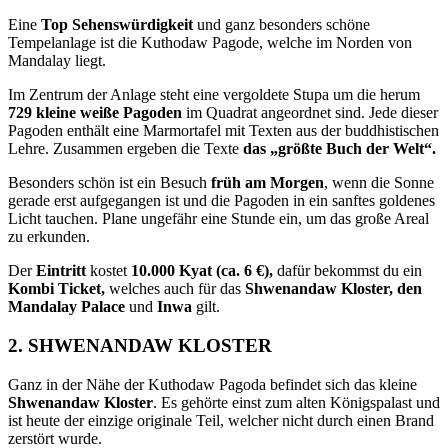
Eine
Top Sehenswürdigkeit
und ganz besonders schöne
Tempelanlage ist die Kuthodaw Pagode, welche im Norden von
Mandalay liegt.
Im Zentrum der Anlage steht eine vergoldete Stupa um die herum
729 kleine weiße Pagoden
im Quadrat angeordnet sind. Jede dieser
Pagoden enthält eine Marmortafel mit Texten aus der buddhistischen
Lehre. Zusammen ergeben die Texte
das „größte Buch der Welt“.
Besonders schön ist ein Besuch
früh am Morgen
, wenn die Sonne
gerade erst aufgegangen ist und die Pagoden in ein sanftes goldenes
Licht tauchen. Plane ungefähr eine Stunde ein, um das große Areal
zu erkunden.
Der
Eintritt
kostet
10.000 Kyat (ca. 6 €),
dafür bekommst du ein
Kombi Ticket,
welches auch für das
Shwenandaw Kloster, den
Mandalay Palace
und
Inwa
gilt.
2. SHWENANDAW KLOSTER
Ganz in der Nähe der Kuthodaw Pagoda befindet sich das kleine
Shwenandaw Kloster
. Es gehörte einst zum alten Königspalast und
ist heute der einzige originale Teil, welcher nicht durch einen Brand
zerstört wurde.