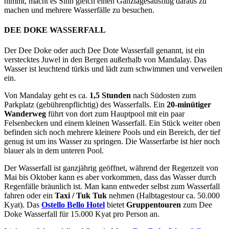
nimmt, macht es Sinn gleich einen Ganztagesausflug daraus zu
machen und mehrere Wasserfälle zu besuchen.
DEE DOKE WASSERFALL
Der Dee Doke oder auch Dee Dote Wasserfall genannt, ist ein
verstecktes Juwel in den Bergen außerhalb von Mandalay. Das
Wasser ist leuchtend türkis und lädt zum schwimmen und verweilen
ein.
Von Mandalay geht es ca.
1,5 Stunden
nach Südosten zum
Parkplatz (gebührenpflichtig) des Wasserfalls. Ein
20-minütiger
Wanderweg
führt von dort zum Hauptpool mit ein paar
Felsenbecken und einem kleinen Wasserfall. Ein Stück weiter oben
befinden sich noch mehrere kleinere Pools und ein Bereich, der tief
genug ist um ins Wasser zu springen. Die Wasserfarbe ist hier noch
blauer als in dem unteren Pool.
Der Wasserfall ist ganzjährig geöffnet, während der Regenzeit von
Mai bis Oktober kann es aber vorkommen, dass das Wasser durch
Regenfälle bräunlich ist. Man kann entweder selbst zum Wasserfall
fahren oder ein
Taxi / Tuk Tuk
nehmen (Halbtagestour ca. 50.000
Kyat). Das
Ostello Bello Hotel
bietet
Gruppentouren
zum Dee
Doke Wasserfall für 15.000 Kyat pro Person an.