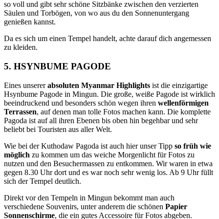
so voll und gibt sehr schöne Sitzbänke zwischen den verzierten
Säulen und Torbögen, von wo aus du den Sonnenuntergang
genießen kannst.
Da es sich um einen Tempel handelt, achte darauf dich angemessen
zu kleiden.
5. HSYNBUME PAGODE
Eines unserer
absoluten Myanmar Highlights
ist die einzigartige
Hsynbume Pagode in Mingun. Die große, weiße Pagode ist wirklich
beeindruckend und besonders schön wegen ihren
wellenförmigen
Terrassen
, auf denen man tolle Fotos machen kann. Die komplette
Pagoda ist auf all ihren Ebenen bis oben hin begehbar und sehr
beliebt bei Touristen aus aller Welt.
Wie bei der Kuthodaw Pagoda ist auch hier unser Tipp
so früh wie
möglich
zu kommen um das weiche Morgenlicht für Fotos zu
nutzen und den Besuchermassen zu entkommen. Wir waren in etwa
gegen 8.30 Uhr dort und es war noch sehr wenig los. Ab 9 Uhr füllt
sich der Tempel deutlich.
Direkt vor den Tempeln in Mingun bekommt man auch
verschiedene Souvenirs, unter anderem die schönen
Papier
Sonnenschirme
, die ein gutes Accessoire für Fotos abgeben.