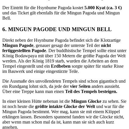
Der Eintritt für die Hsynbume Pagoda kostet
5.000 Kyat (ca. 3 €)
und das Ticket gilt ebenfalls für die Mingun Pagoda und Mingun
Bell.
6. MINGUN PAGODE UND MINGUN BELL
Direkt neben der Hsynbume Pagoda befindet sich die Klotzartige
Mingun Pagode
, genauer gesagt der unterste Teil der
nicht
fertiggestellten Pagode
. Der buddhistische Tempel sollte einst unter
König Bodawpaya mit über 150 Metern die größte Pagoda der Welt
werden. Als der König 1819 starb, wurden die Arbeiten an dem
Tempel eingestellt und ein
Erdbeben
sorgte später für starke Risse
im Bauwerk und einige eingestürzte Teile.
Die Ausmaße des unvollendeten Tempels sind schon gigantisch und
ein Rundgang lohnt sich, da jede der
vier Seiten
anders aussieht.
Über eine Treppe kann man einen
Teil des Tempels besteigen.
In einer kleinen Hütte nebenan ist die
Mingun Glocke
zu sehen. Sie
ist noch heute die
größte intakte Glocke der Welt
und war für die
Mingun Pagoda bestimmt. Wer mag, kann sie mit einem Klöppel
erklingen lassen. Besonders spannend fanden wir die Glocke nicht,
aber wenn man schon mal da ist, kann man sie sich auch kurz
ansehen.