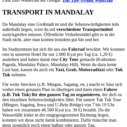
Link zum Wasserfall auf Google:
Dat Taw Gyaint Waterfall
TRANSPORT IN MANDALAY
Da Mandalay eine Großstadt ist und die Sehenswürdigkeiten teils
außerhalb liegen, wirst du auf
verschiedene Transportmittel
zurückgreifen müssen. Öffentliche Verkehrsmittel gibt es in der
Stadt nicht, aber man kommt trotzdem gut hin und her.
Im Stadtzentrum hat sich für uns das
Fahrrad
bewährt. Wir konnten
eins in unserem Hotel für nur 2.000 Kyat pro Tag (ca. 1,20 €)
ausleihen und haben damit eine
City Tour
gemacht (Kuthodaw
Pagoda, Mandalay Palace, Mandalay Hill). Wenn du dazu keine
Lust hast, kannst du auch ein
Taxi, Grab, Motorradtaxi
oder
Tuk
Tuk
nehmen.
Für weite Strecken (z.B. Mingun, Sagaing, etc.) macht es Sinn sich
vorher einen genauen Plan zu überlegen und dann einen
Fahrer
(z.B. Tuk Tuk) für den ganzen Tag zu organisieren
, der dich zu
den einzelnen Sehenswürdigkeiten fährt. Für unsere Tuk Tuk Tour
(Mingun, Sagaing, Inwa und U-Bein Bridge) von 7 bis 19 Uhr
haben wir zusammen 46.500 Kyat (ca. 30 €) bezahlt. Da die
Wasserfälle leider in der entgegengesetzten Richtung liegen,
konnten wir diese nicht damit kombinieren. Dafür bräuchte man
dann zusätzlich noch einen halben oder ganzen Tag.