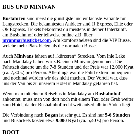
BUS UND MINIVAN
Busfahrten
sind meist die günstigste und einfachste Variante für
Langstrecken. Die bekanntesten Anbieter sind JJ Express, Elite oder
Ok Express. Tickets bekommst du meistens in deiner Unterkunft,
am Busbahnhof oder teilweise online z.B. über
myanmarbusticket.com
. Am komfortabelsten sind die VIP Busse,
welche mehr Platz bieten als die normalen Busse.
Auch
Minivans
fahren auf „kürzeren“ Strecken. Vom Inle Lake
nach Mandalay haben wir z.B. einen Minivan genommen. Die
Fahrtzeit dauerte um die 7-8 Stunden und der Preis war 12.000 Kyat
(ca. 7,30 €) pro Person. Allerdings war die Fahrt extrem unbequem
und nochmal würden wir das nicht machen. Der Vorteil war, dass
uns der Van bis zu unserem Hotel in Mandalay gefahren hat.
Wenn man mit einem Reisebus in Mandalay am
Busbahnhof
ankommt, muss man von dort noch mit einem Taxi oder Grab weiter
zum Hotel, da der Busbahnhof recht weit außerhalb im Süden liegt.
Die Verbindung nach
Bagan
ist sehr gut. Es sind nur
5-6 Stunden
und Bustickets kosten etwa
9.000 Kyat
(ca. 5,40 €) pro Person.
BOOT