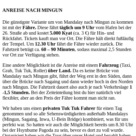
ANREISE NACH MINGUN
Die günstigste Variante um von Mandalay nach Mingun zu kommen
ist mit der
Fähre.
Diese fährt
täglich um 9 Uhr
vom Hafen bei der
26. Straße ab und kostet
5.000 Kyat
(ca. 3 €) für Hin- und
Rückfahrt. Tickets kauft man vor Ort. Die Fähre hält direkt fußläufig
der Tempel. Um
12.30 Uhr
fährt die Fähre wieder zurück. Die
Fahrtzeit beträgt ca.
60 – 90 Minuten
, sodass maximal 2,5 Stunden
vor Ort zur Verfügung stehen.
Eine andere Möglichkeit ist die Anreise mit einem
Fahrzeug
(Taxi,
Grab, Tuk Tuk, Roller)
über Land.
Da es keine Brücke von
Mandalay nach Mingun gibt, führt der Weg erst in den Süden, dann
über die Brücke nach Sagaing und dann wieder hoch in den Norden
nach Mingun. Die Fahrtzeit dauert also auch je nach Verkehrslage
1
-1,5 Stunden.
Bei der Zeiteinteilung bist du hier natürlich viel
flexibler, aber an den Preis der Fähre kommt man nicht ran.
Wir haben uns einen
privaten Tuk Tuk Fahrer
für einen Tag
genommen und so alle Sehenswürdigkeiten außerhalb Mandalays
(Mingun, Sagaing, Inwa, U-Bein Bridge) kombiniert, was für uns
perfekt war. So hatten wir auch die Möglichkeit bereits um 8.30 Uhr
bei der Hsynbume Pagoda zu sein, bevor es dort zu voll wurde.
Organisiert haben wir die Tour über unser Hotel und bezahlt haben