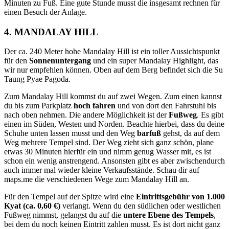
Minuten zu Fuß. Eine gute Stunde musst die insgesamt rechnen für
einen Besuch der Anlage.
4. MANDALAY HILL
Der ca. 240 Meter hohe Mandalay Hill ist ein toller Aussichtspunkt
für den
Sonnenuntergang
und ein super Mandalay Highlight, das
wir nur empfehlen können. Oben auf dem Berg befindet sich die Su
Taung Pyae Pagoda.
Zum Mandalay Hill kommst du auf zwei Wegen. Zum einen kannst
du bis zum Parkplatz
hoch fahren
und von dort den Fahrstuhl bis
nach oben nehmen. Die andere Möglichkeit ist der
Fußweg
. Es gibt
einen im Süden, Westen und Norden. Beachte hierbei, dass du deine
Schuhe unten lassen musst und den Weg
barfuß
gehst, da auf dem
Weg mehrere Tempel sind. Der Weg zieht sich ganz schön, plane
etwas 30 Minuten hierfür ein und nimm genug Wasser mit, es ist
schon ein wenig anstrengend. Ansonsten gibt es aber zwischendurch
auch immer mal wieder kleine Verkaufsstände. Schau dir auf
maps.me die verschiedenen Wege zum Mandalay Hill an.
Für den Tempel auf der Spitze wird eine
Eintrittsgebühr von 1.000
Kyat (ca. 0,60 €)
verlangt. Wenn du den südlichen oder westlichen
Fußweg nimmst, gelangst du auf die
untere Ebene des Tempels
,
bei dem du noch keinen Eintritt zahlen musst. Es ist dort nicht ganz