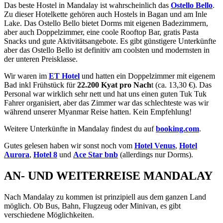
Das beste Hostel in Mandalay ist wahrscheinlich das
Ostello Bello
.
Zu dieser Hotelkette gehören auch Hostels in Bagan und am Inle
Lake. Das Ostello Bello bietet Dorms mit eigenen Badezimmern,
aber auch Doppelzimmer, eine coole Rooftop Bar, gratis Pasta
Snacks und gute Aktivitätsangebote. Es gibt günstigere Unterkünfte
aber das Ostello Bello ist definitiv am coolsten und modernsten in
der unteren Preisklasse.
Wir waren im
ET Hotel
und hatten ein Doppelzimmer mit eigenem
Bad inkl Frühstück für
22.200 Kyat pro Nach
t (ca. 13,30 €). Das
Personal war wirklich sehr nett und hat uns einen guten Tuk Tuk
Fahrer organisiert, aber das Zimmer war das schlechteste was wir
während unserer Myanmar Reise hatten. Kein Empfehlung!
Weitere Unterkünfte in Mandalay findest du auf
booking.com
.
Gutes gelesen haben wir sonst noch vom
Hotel Venus
,
Hotel
Aurora
,
Hotel 8
und
Ace Star bnb
(allerdings nur Dorms).
AN- UND WEITERREISE MANDALAY
Nach Mandalay zu kommen ist prinzipiell aus dem ganzen Land
möglich. Ob Bus, Bahn, Flugzeug oder Minivan, es gibt
verschiedene Möglichkeiten.