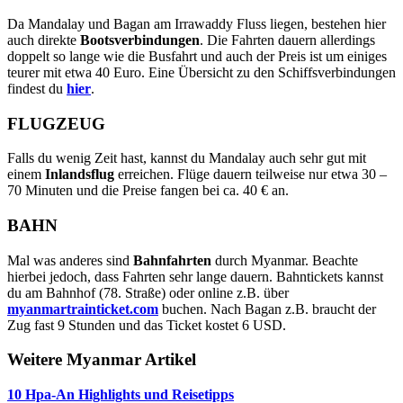
Da Mandalay und Bagan am Irrawaddy Fluss liegen, bestehen hier
auch direkte
Bootsverbindungen
. Die Fahrten dauern allerdings
doppelt so lange wie die Busfahrt und auch der Preis ist um einiges
teurer mit etwa 40 Euro. Eine Übersicht zu den Schiffsverbindungen
findest du
hier
.
FLUGZEUG
Falls du wenig Zeit hast, kannst du Mandalay auch sehr gut mit
einem
Inlandsflug
erreichen. Flüge dauern teilweise nur etwa 30 –
70 Minuten und die Preise fangen bei ca. 40 € an.
BAHN
Mal was anderes sind
Bahnfahrten
durch Myanmar. Beachte
hierbei jedoch, dass Fahrten sehr lange dauern. Bahntickets kannst
du am Bahnhof (78. Straße) oder online z.B. über
myanmartrainticket.com
buchen. Nach Bagan z.B. braucht der
Zug fast 9 Stunden und das Ticket kostet 6 USD.
Weitere Myanmar Artikel
10 Hpa-An Highlights und Reisetipps