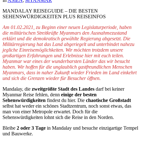
In
ASIEN
,
MYANMAR
MANDALAY REISEGUIDE – DIE BESTEN
SEHENSWÜRDIGKEITEN PLUS REISEINFOS
Am 01.02.2021, zu Beginn einer neuen Legislaturperiode, haben
die militärischen Streitkräfte Myanmars den Ausnahmezustand
erklärt und die demokratisch gewählte Regierung abgesetzt. Die
Militärregierung hat das Land abgeriegelt und unterbindet nahezu
jegliche Einreisemöglichkeiten. Wir möchten trotzdem unsere
großartigen Erfahrungen und Erlebnisse hier mit euch teilen.
Myanmar war eines der wunderbarsten Länder das wir besucht
haben. Wir hoffen für die unglaublich gastfreundlichen Menschen
Myanmars, dass in naher Zukunft wieder Frieden im Land einkehrt
und sich die Grenzen wieder für Besucher öffnen.
Mandalay, die
zweitgrößte Stadt des Landes
darf bei keiner
Myanmar Reise fehlen, denn
einige der besten
Sehenswürdigkeiten
findest du hier. Die
chaotische Großstadt
selbst hat weder ein schönes Stadtzentrum, noch sonst etwas, das
man von einer Metropole erwartet. Doch für die
Sehenswürdigkeiten lohnt sich die Reise in den Norden.
Bleibe
2 oder 3 Tage
in Mandalay und besuche einzigartige Tempel
und Bauwerke.