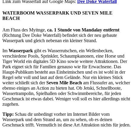
Link zum Wasserfall auf Google Maps:
Dee Doke Waterfall
WATERBOOM WASSERPARK UND SEVEN MILE
BEACH
Am Fluss des Myitnge,
ca. 1 Stunde von Mandalay entfernt
(Richtung Dee Doke Waterfall) befindet sich der neu gebaute
Wasserpark und gleich nebenan ein kleiner Strand.
Im
Wasserpark
gibt es Wasserrutschen, ein Wellenbecken,
verschiedene Pools, Sprinkler, Schaumpkanonen, eine Horse und
Tiger World ein digitales 5D Kino sowie weitere Attraktionen. Der
Park eignet sich für Familien genauso wie für Erwachsene. Das
Haupt-Publikum besteht aus Einheimischen und es ist wohl in der
Regel sehr voll und laut auf dem Gelände. Nur ein kleines Stück
weiter schließt sich der
Seven Mile Beach
am Flussufer an, welcher
ebenso einiges an Action zu bieten hat. Ob Jetski, Schnellboote,
Wassertrampolin, Spielhallen oder Schwimmbereiche, für jeden
Geschmack ist etwas dabei. Weniger voll soll es hier allerdings nicht
zugehen.
Tipp:
Schau dir unbedingt vorher im Internet Bilder vom
Wasserpark und dem Strand an, um zu sehen, ob es deinen
Geschmack trifft. Vermutlich ist diese Art Attraktion nichts für jeden.