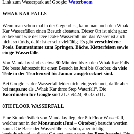
Link zum Wasserpark auf Google:
Waterboom
WHAK KAR FALLS
Wenn man schon mal in der Gegend ist, kann man auch den Whak
Kar Wasserfällen einen Besuch abstatten. Dieser Ort ist nicht ganz
so bekannt wie der Dee Doke Wasserfall und das Wasser ist auch
nicht so türkis, dafür ist er sehr vielfältig. Es gibt
verschiedene
Pools, Baumstämme zum Springen, Bäche, Kletterfelsen sowie
einige Wasserfälle
.
Von Mandalay sind es etwa 80 Minuten bis zu den Whak Kar Falls.
Die beste Jahreszeit für einen Besuch ist Juni bis Oktober, da
viele
Teile in der Trockenzeit bis Januar ausgetrocknet sind.
Bei Google ist der Wasserfall leider nicht eingezeichnet, dafür aber
bei
maps.me
als „Whak Kar three Step Waterfall“. Die
Koordinaten für Google
sind 21.759424, 96.335311.
8TH FLOOR WASSERFALL
Eine Stunde östlich von Mandalay liegt der 8th Floor Wasserfall,
welcher nur in der
Monsunzeit (Juni – Oktober)
besucht werden
kann. Die Basis der Wasserfälle ist schön, aber richtig
beeindruckend ist dieser Ort erst, wenn man den
Berg besteigt.
Die