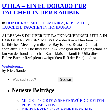
UTILA – EIN EL DORADO FÜR
TAUCHER IN DER KARIBIK
In
HONDURAS
,
MITTELAMERIKA
,
REISEZIELE
,
TAUCHEN
,
TAUCHEN IN HONDURAS
ALLES WAS DU ÜBER DIE BACKPACKERINSEL UTILA IN
HONDURAS WISSEN MUSST Vor der Küste Honduras im
karibischen Meer liegen die drei Bay Islands: Roatán, Guanaja und
eben auch Utila. Die Insel ist nur 42 km² groß und liegt ungefähr 32
km vor der honduranischen Karibikküste. Damit ist Utila direkt am
Belize Barrier Reef (dem zweitgrößten Riff der Erde) und ist…
Weiterlesen...
by Niels Sander
Neueste Beiträge
MILOS – 14 ORTE & SEHENSWÜRDIGKEITEN
PLUS REISEINFOS
DIE 45 BESTEN GESCHENKIDEEN FÜR