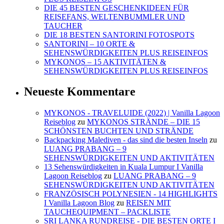
DIE 45 BESTEN GESCHENKIDEEN FÜR
REISEFANS, WELTENBUMMLER UND
TAUCHER
DIE 18 BESTEN SANTORINI FOTOSPOTS
SANTORINI – 10 ORTE &
SEHENSWÜRDIGKEITEN PLUS REISEINFOS
MYKONOS – 15 AKTIVITÄTEN &
SEHENSWÜRDIGKEITEN PLUS REISEINFOS
Neueste Kommentare
MYKONOS - TRAVELUIDE (2022) | Vanilla Lagoon
Reiseblog
zu
MYKONOS STRÄNDE – DIE 15
SCHÖNSTEN BUCHTEN UND STRÄNDE
Backpacking Malediven - das sind die besten Inseln
zu
LUANG PRABANG – 9
SEHENSWÜRDIGKEITEN UND AKTIVITÄTEN
13 Sehenswürdigkeiten in Kuala Lumpur I Vanilla
Lagoon Reiseblog
zu
LUANG PRABANG – 9
SEHENSWÜRDIGKEITEN UND AKTIVITÄTEN
FRANZÖSISCH POLYNESIEN - 14 HIGHLIGHTS
I Vanilla Lagoon Blog
zu
REISEN MIT
TAUCHEQUIPMENT – PACKLISTE
SRI LANKA RUNDREISE - DIE BESTEN ORTE I