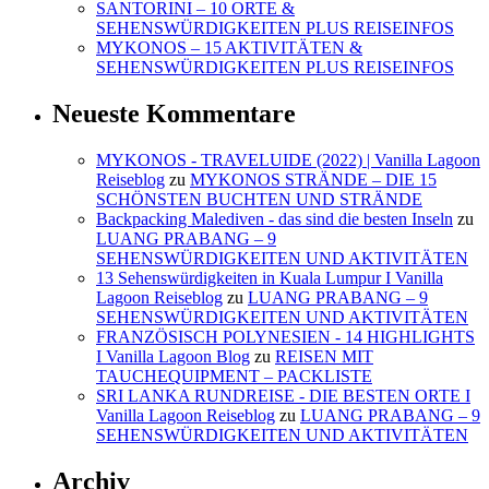
SANTORINI – 10 ORTE &
SEHENSWÜRDIGKEITEN PLUS REISEINFOS
MYKONOS – 15 AKTIVITÄTEN &
SEHENSWÜRDIGKEITEN PLUS REISEINFOS
Neueste Kommentare
MYKONOS - TRAVELUIDE (2022) | Vanilla Lagoon
Reiseblog
zu
MYKONOS STRÄNDE – DIE 15
SCHÖNSTEN BUCHTEN UND STRÄNDE
Backpacking Malediven - das sind die besten Inseln
zu
LUANG PRABANG – 9
SEHENSWÜRDIGKEITEN UND AKTIVITÄTEN
13 Sehenswürdigkeiten in Kuala Lumpur I Vanilla
Lagoon Reiseblog
zu
LUANG PRABANG – 9
SEHENSWÜRDIGKEITEN UND AKTIVITÄTEN
FRANZÖSISCH POLYNESIEN - 14 HIGHLIGHTS
I Vanilla Lagoon Blog
zu
REISEN MIT
TAUCHEQUIPMENT – PACKLISTE
SRI LANKA RUNDREISE - DIE BESTEN ORTE I
Vanilla Lagoon Reiseblog
zu
LUANG PRABANG – 9
SEHENSWÜRDIGKEITEN UND AKTIVITÄTEN
Archiv