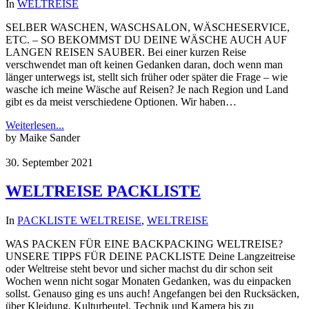
In
WELTREISE
SELBER WASCHEN, WASCHSALON, WÄSCHESERVICE,
ETC. – SO BEKOMMST DU DEINE WÄSCHE AUCH AUF
LANGEN REISEN SAUBER. Bei einer kurzen Reise
verschwendet man oft keinen Gedanken daran, doch wenn man
länger unterwegs ist, stellt sich früher oder später die Frage – wie
wasche ich meine Wäsche auf Reisen? Je nach Region und Land
gibt es da meist verschiedene Optionen. Wir haben…
Weiterlesen...
by Maike Sander
30. September 2021
WELTREISE PACKLISTE
In
PACKLISTE WELTREISE
,
WELTREISE
WAS PACKEN FÜR EINE BACKPACKING WELTREISE?
UNSERE TIPPS FÜR DEINE PACKLISTE Deine Langzeitreise
oder Weltreise steht bevor und sicher machst du dir schon seit
Wochen wenn nicht sogar Monaten Gedanken, was du einpacken
sollst. Genauso ging es uns auch! Angefangen bei den Rucksäcken,
über Kleidung, Kulturbeutel, Technik und Kamera bis zu