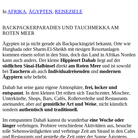
In
AFRIKA
,
ÄGYPTEN
,
REISEZIELE
BACKPACKERPARADIES UND TAUCHMEKKA AM
ROTEN MEER
Ägypten ist ja nicht gerade als Backpackingziel bekannt, Orte wie
Hurghada oder Sharm-El-Sheikh mit riesigen Resortanlagen
kommen einem sofort in den Sinn, doch das Land in Afrikas Norden
kann auch anders. Der kleine
Hippieort Dahab
liegt auf der
südlichen Sinai-Halbinsel
direkt
am Roten Meer
und ist sowohl
bei
Tauchern
als auch
Individualreisenden
und
modernen
Ägyptern
sehr beliebt.
Dahab hat seine ganz eigene Atmosphäre,
frei, locker und
entspannt
. In dem kleinen Ort reihen sich Tauchcenter, Moschee,
Unterkünfte, Shops, Bars, Cafés, Rollerverleihe und Restaurants
aneinander, aber auf
gemütliche Art und Weise
, nicht künstlich
sondern
authentisch und traditionell.
Im entspannten Dahab kannst du wunderbar
eine Woche oder
länger
verbringen. Probiere verschiedene Aktivitäten aus, besuche
tolle Sehenswürdigkeiten und verbringe Zeit am Strand in den Cafes
und Restaurants und genieße die Zeit unter der Sonne Ägyptens.