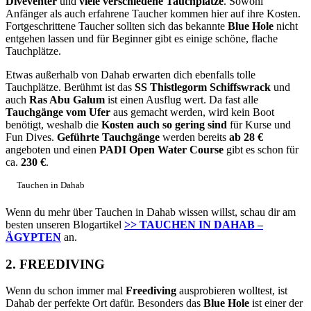
Diveventer
und
viele verschiedene Tauchplätze
. Sowohl
Anfänger als auch erfahrene Taucher kommen hier auf ihre Kosten.
Fortgeschrittene Taucher sollten sich das bekannte
Blue Hole
nicht
entgehen lassen und für Beginner gibt es einige schöne, flache
Tauchplätze.
Etwas außerhalb von Dahab erwarten dich ebenfalls tolle
Tauchplätze. Berühmt ist das
SS Thistlegorm Schiffswrack
und
auch
Ras Abu Galum
ist einen Ausflug wert. Da fast alle
Tauchgänge vom Ufer
aus gemacht werden, wird kein Boot
benötigt, weshalb die
Kosten auch so gering sind
für Kurse und
Fun Dives.
Geführte Tauchgänge
werden bereits
ab 28 €
angeboten und einen
PADI Open Water Course
gibt es schon für
ca.
230 €
.
Tauchen in Dahab
Wenn du mehr über Tauchen in Dahab wissen willst, schau dir am
besten unseren Blogartikel
>> TAUCHEN IN DAHAB –
ÄGYPTEN
an.
2. FREEDIVING
Wenn du schon immer mal
Freediving
ausprobieren wolltest, ist
Dahab der perfekte Ort dafür. Besonders das
Blue Hole
ist einer der