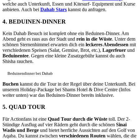
welche auch Unterkunft, Essen und Kitesurf- Equipment und Kurse
anbieten. Auch bei
Dahab Stars
kannst du anfragen.
4. BEDUINEN-DINNER
Kein Dahab Besuch ist komplett ohne ein Beduinen-Dinner. Am
Abend geht es raus aus der Stadt und
rein in die Wüste
. Unter dem
schönen Sternenhimmel erwarten dich ein
leckeres Abendessen
mit
verschiedenen Speisen (Salat, Gemüse, Brot, etc.),
Lagerfeuer
und
Beduinentee
. Gegen eine kleine Zusatzgebühr kannst du auch
Shisha rauchen.
Beduinendinner bei Dahab
Buchen
kannst du die Tour in der Regel über deine Unterkunft. Bei
unserem Holiday-Package bei Shams Hotel & Dive Centre (Infos
weiter unten) war das Beduinen-Dinner bereits inklusive.
5. QUAD TOUR
Für Actionfans ist eine
Quad Tour durch die Wüste
toll. Der 2-
Stündige Ausflug auf vier Rädern geht durch die schönen
Sinai
Wadis und Berge
und bietet herrliche Aussichten auf den Golf von
Aqaba. Du kannst zwischen
verschiedenen Routen
wählen, die die