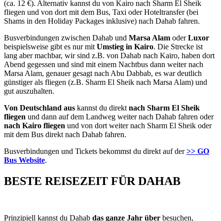
(ca. 12 €). Alternativ kannst du von Kairo nach Sharm El Sheik
fliegen und von dort mit dem Bus, Taxi oder Hoteltransfer (bei
Shams in den Holiday Packages inklusive) nach Dahab fahren.
Busverbindungen zwischen Dahab und
Marsa Alam
oder
Luxor
beispielsweise gibt es nur mit
Umstieg in Kairo
. Die Strecke ist
lang aber machbar, wir sind z.B. von Dahab nach Kairo, haben dort
Abend gegessen und sind mit einem Nachtbus dann weiter nach
Marsa Alam, genauer gesagt nach Abu Dabbab, es war deutlich
günstiger als fliegen (z.B. Sharm El Sheik nach Marsa Alam) und
gut auszuhalten.
Von Deutschland aus
kannst du direkt
nach Sharm El Sheik
fliegen
und dann auf dem Landweg weiter nach Dahab fahren oder
nach Kairo fliegen
und von dort weiter nach Sharm El Sheik oder
mit dem Bus direkt nach Dahab fahren.
Busverbindungen und Tickets bekommst du direkt auf der
>> GO
Bus Website
.
BESTE REISEZEIT FÜR DAHAB
Prinzipiell kannst du Dahab
das ganze Jahr über
besuchen,