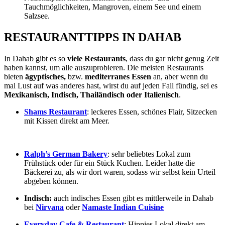
Tauchmöglichkeiten, Mangroven, einem See und einem
Salzsee.
RESTAURANTTIPPS IN DAHAB
In Dahab gibt es so
viele Restaurants
, dass du gar nicht genug Zeit
haben kannst, um alle auszuprobieren. Die meisten Restaurants
bieten
ägyptisches,
bzw.
mediterranes Essen
an, aber wenn du
mal Lust auf was anderes hast, wirst du auf jeden Fall fündig, sei es
Mexikanisch, Indisch, Thailändisch oder Italienisch
.
Shams Restaurant
: leckeres Essen, schönes Flair, Sitzecken
mit Kissen direkt am Meer.
Ralph’s German Bakery
: sehr beliebtes Lokal zum
Frühstück oder für ein Stück Kuchen. Leider hatte die
Bäckerei zu, als wir dort waren, sodass wir selbst kein Urteil
abgeben können.
Indisch:
auch indisches Essen gibt es mittlerweile in Dahab
bei
Nirvana
oder
Namaste Indian Cuisine
Everyday Cafe & Restaurant
: Hippies Lokal direkt am