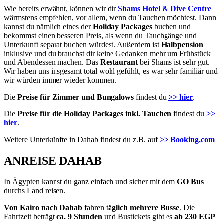
Wie bereits erwähnt, können wir dir
Shams Hotel & Dive Centre
wärmstens empfehlen, vor allem, wenn du Tauchen möchtest. Dann
kannst du nämlich eines der
Holiday Packages
buchen und
bekommst einen besseren Preis, als wenn du Tauchgänge und
Unterkunft separat buchen würdest. Außerdem ist
Halbpension
inklusive und du brauchst dir keine Gedanken mehr um Frühstück
und Abendessen machen. Das
Restaurant
bei Shams ist sehr gut.
Wir haben uns insgesamt total wohl gefühlt, es war sehr familiär und
wir würden immer wieder kommen.
Die
Preise für Zimmer und Bungalows
findest du
>> hier
.
Die
Preise für die Holiday Packages inkl. Tauchen
findest du
>>
hier
.
Weitere Unterkünfte in Dahab findest du z.B. auf
>> Booking.com
ANREISE DAHAB
In Ägypten kannst du ganz einfach und sicher mit dem
GO Bus
durchs Land reisen.
Von Kairo nach Dahab
fahren t
äglich mehrere Busse
. Die
Fahrtzeit beträgt
ca. 9 Stunden
und Bustickets gibt es
ab 230 EGP