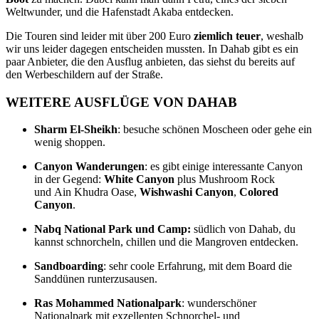
Weltwunder, und die Hafenstadt Akaba entdecken.
Die Touren sind leider mit über 200 Euro
ziemlich teuer
, weshalb
wir uns leider dagegen entscheiden mussten. In Dahab gibt es ein
paar Anbieter, die den Ausflug anbieten, das siehst du bereits auf
den Werbeschildern auf der Straße.
W
EITERE AUSFLÜGE VON DAHAB
Sharm El-Sheikh
: besuche schönen Moscheen oder gehe ein
wenig shoppen.
Canyon Wanderungen
: es gibt einige interessante Canyon
in der Gegend:
White Canyon
plus Mushroom Rock
und Ain Khudra Oase,
Wishwashi Canyon
,
Colored
Canyon
.
Nabq National Park und Camp:
südlich von Dahab, du
kannst schnorcheln, chillen und die Mangroven entdecken.
Sandboarding
: sehr coole Erfahrung, mit dem Board die
Sanddünen runterzusausen.
Ras Mohammed
Nationalpark
: wunderschöner
Nationalpark mit exzellenten Schnorchel- und