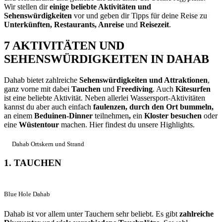
Wir stellen dir
einige beliebte Aktivitäten und
Sehenswürdigkeiten
vor und geben dir Tipps für deine Reise zu
Unterkünften, Restaurants, Anreise
und
Reisezeit
.
7 AKTIVITÄTEN UND
SEHENSWÜRDIGKEITEN IN DAHAB
Dahab bietet zahlreiche
Sehenswürdigkeiten und Attraktionen
,
ganz vorne mit dabei
Tauchen
und
Freediving
. Auch
Kitesurfen
ist eine beliebte Aktivität. Neben allerlei Wassersport-Aktivitäten
kannst du aber auch einfach
faulenzen, durch den Ort bummeln,
an einem
Beduinen-Dinner
teilnehmen
,
ein
Kloster besuchen
oder
eine
Wüstentour
machen. Hier findest du unsere Highlights.
Dahab Ortskern und Strand
1. TAUCHEN
Blue Hole Dahab
Dahab ist vor allem unter Tauchern sehr beliebt. Es gibt
zahlreiche