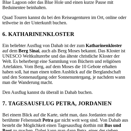
Blue Lagoon oder das Blue Hole und einen kurze Pause mit
Beduinentee beinhalten.
Quad Touren kannst du bei den Reiseagenturen im Ort, online oder
teilweise in der Unterkunft buchen.
6. KATHARINENKLOSTER
Ein beliebter Ausflug von Dahab ist der zum
Katharinenkloster
auf dem
Berg Sinai
, auch als Berg Moses bekannt. Das Kloster ist
UNESCO Weltkulturerbe und das älteste christliche Kloster der
Welt. Es beherbergt eine Sammlung von Büchern und religiösen
Artefakten. Vom Berg, auf dem Moses die 10 Gebote erhalten
haben soll, hat man einen tollen Ausblick auf die Berglandschaft
und den Sonnenaufgang oder Sonnenuntergang, je nachdem wann
man die Wanderung macht.
Den Ausflug kannst du überall in Dahab buchen.
7. TAGESAUSFLUG PETRA, JORDANIEN
Bei einem Blick auf die Karte, sieht man, dass Jordanien und die
berühmte Felsenstadt
Petra
gar nicht weit weg sind. Von Dahab aus
besteht die Möglichkeit einen Tagesausflug dorthin mit
Bus und
Boot
zu machen. Dabei kann man dann Petra, eines der sieben