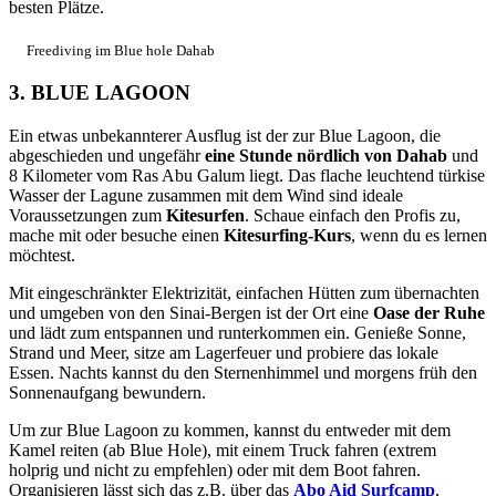
besten Plätze.
Freediving im Blue hole Dahab
3. BLUE LAGOON
Ein etwas unbekannterer Ausflug ist der zur Blue Lagoon, die
abgeschieden und ungefähr
eine Stunde nördlich von Dahab
und
8 Kilometer vom Ras Abu Galum liegt. Das flache leuchtend türkise
Wasser der Lagune zusammen mit dem Wind sind ideale
Voraussetzungen zum
Kitesurfen
. Schaue einfach den Profis zu,
mache mit oder besuche einen
Kitesurfing-Kurs
, wenn du es lernen
möchtest.
Mit eingeschränkter Elektrizität, einfachen Hütten zum übernachten
und umgeben von den Sinai-Bergen ist der Ort eine
Oase der Ruhe
und lädt zum entspannen und runterkommen ein. Genieße Sonne,
Strand und Meer, sitze am Lagerfeuer und probiere das lokale
Essen. Nachts kannst du den Sternenhimmel und morgens früh den
Sonnenaufgang bewundern.
Um zur Blue Lagoon zu kommen, kannst du entweder mit dem
Kamel reiten (ab Blue Hole), mit einem Truck fahren (extrem
holprig und nicht zu empfehlen) oder mit dem Boot fahren.
Organisieren lässt sich das z.B. über das
Abo Aid Surfcamp
,