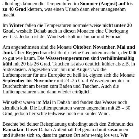
allerdings können die Temperaturen im
Sommer (August) auf bis
zu 40 Grad
klettern, was einen Urlaub dann eher unangenehm
macht.
Im
Winter
fallen die Temperaturen normalerweise
nicht unter 20
Grad
, weshalb Dahab auch in diesen Monaten eine Überlegung
wert ist. Jedoch ist der Wind sehr kalt im Januar und Februar.
Am angenehmsten sind die Monate
Oktober, November, Mai und
Juni.
Über
Regen
brauchst du dir keine Gedanken machen, der fällt
so gut wie kaum. Die
Wassertemperaturen
sind
verhältnismäßig
kühl
mit 20 bis 26 Grad. Tauchen ist also deutlich kühler als z.B. in
Südostasien. Abgesehen von Juli und August, wo die
Lufttemperatur für uns Europäer zu heiß ist, eignen sich die Monate
September bis November
mit 23 -25 Grad Wassertemperatur im
Durchschnitt am besten zum Baden und Tauchen. Auch die
Lufttemperaturen sind dann wieder erträglich.
Wir selbst waren im
Mai
in Dahab und fanden das Wasser noch
ziemlich kalt. Die Lufttemperaturen waren angenehm mit 25 – 30
Grad, jedoch herrschte teilweise noch ein kühler Wind.
Beachte bei deiner Reiseplanung unbedingt auch den Zeitraum des
Ramadan
. Unser Dahab Aufenthalt fiel genau damit zusammen
und äußerte sich so, dass im ganzen Ort sehr wenig los war. Wir