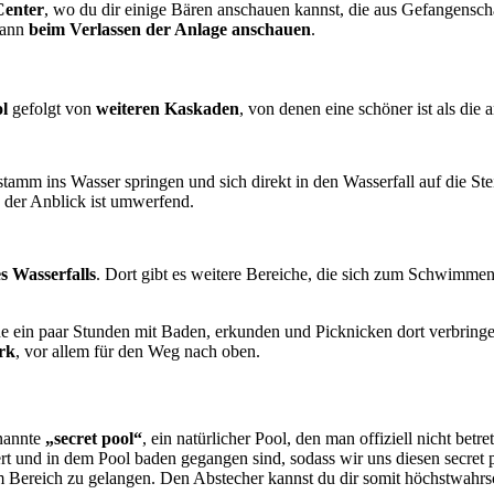
Center
, wo du dir einige Bären anschauen kannst, die aus Gefangenscha
dann
beim Verlassen der Anlage anschauen
.
ol
gefolgt von
weiteren Kaskaden
, von denen eine schöner ist als die 
amm ins Wasser springen und sich direkt in den Wasserfall auf die Ste
d der Anblick ist umwerfend.
s Wasserfalls
. Dort gibt es weitere Bereiche, die sich zum Schwimm
e ein paar Stunden mit Baden, erkunden und Picknicken dort verbring
rk
, vor allem für den Weg nach oben.
enannte
„secret pool“
, ein natürlicher Pool, den man offiziell nicht betre
t und in dem Pool baden gegangen sind, sodass wir uns diesen secret 
m Bereich zu gelangen. Den Abstecher kannst du dir somit höchstwahrsc