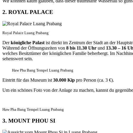
Wir konnten kaum glauben, dass dieser traumhafte Wasserfall so günsti
2. ROYAL PALACE
Royal Palace Luang Prabang
Der
königliche Palast
ist direkt im Zentrum der Stadt an der Haupts
Während der Öffnungszeiten von
8 bis 11.30 Uhr
und
13.30 – 16 U
welches Besitztümer der königlichen Familie beherbergt. Im Nachhinein
sehenswert sein.
Haw Pha Bang Tempel Luang Prabang
Eintritt für das Museum ist
30.000 Kip
pro Person (ca. 3 €).
Um ein schönes Foto von der Anlage zu machen, kannst du gegenüber 
Haw Pha Bang Tempel Luang Prabang
3. MOUNT PHOU SI