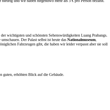
hr niedrig und wir haben nirgendwo mehr als 3 € pro Person bezahlt.
 der wichtigsten und schönsten Sehenswürdigkeiten Luang Prabangs.
 umschauen. Der Palast selbst ist heute das
Nationalmuseum
,
niglichen Fahrzeugen gibt, die haben wir leider verpasst aber sie soll
n guten, erhöhten Blick auf die Gebäude.