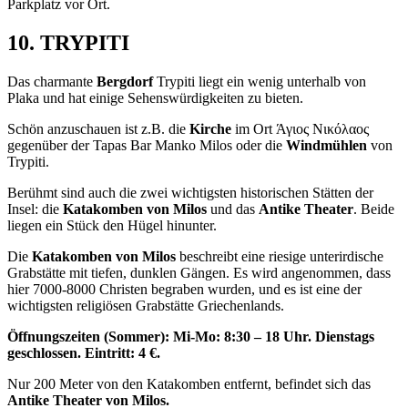
Parkplatz vor Ort.
10. TRYPITI
Das charmante
Bergdorf
Trypiti liegt ein wenig unterhalb von
Plaka und hat einige Sehenswürdigkeiten zu bieten.
Schön anzuschauen ist z.B. die
Kirche
im Ort Άγιος Νικόλαος
gegenüber der Tapas Bar Manko Milos oder die
Windmühlen
von
Trypiti.
Berühmt sind auch die zwei wichtigsten historischen Stätten der
Insel: die
Katakomben von Milos
und das
Antike Theater
. Beide
liegen ein Stück den Hügel hinunter.
Die
Katakomben von Milos
beschreibt eine riesige unterirdische
Grabstätte mit tiefen, dunklen Gängen. Es wird angenommen, dass
hier 7000-8000 Christen begraben wurden, und es ist eine der
wichtigsten religiösen Grabstätte Griechenlands.
Öffnungszeiten (Sommer): Mi-Mo: 8:30 – 18 Uhr. Dienstags
geschlossen. Eintritt: 4 €.
Nur 200 Meter von den Katakomben entfernt, befindet sich das
Antike Theater von Milos.