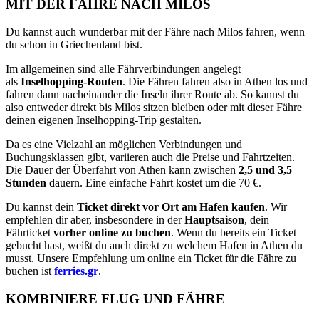
MIT DER FÄHRE NACH MILOS
Du kannst auch wunderbar mit der Fähre nach Milos fahren, wenn
du schon in Griechenland bist.
Im allgemeinen sind alle Fährverbindungen angelegt
als
Inselhopping-Routen
. Die Fähren fahren also in Athen los und
fahren dann nacheinander die Inseln ihrer Route ab. So kannst du
also entweder direkt bis Milos sitzen bleiben oder mit dieser Fähre
deinen eigenen Inselhopping-Trip gestalten.
Da es eine Vielzahl an möglichen Verbindungen und
Buchungsklassen gibt, variieren auch die Preise und Fahrtzeiten.
Die Dauer der Überfahrt von Athen kann zwischen
2,5 und 3,5
Stunden
dauern. Eine einfache Fahrt kostet um die 70 €.
Du kannst dein
Ticket direkt vor Ort am Hafen kaufen
. Wir
empfehlen dir aber, insbesondere in der
Hauptsaison
, dein
Fährticket
vorher online zu buchen
. Wenn du bereits ein Ticket
gebucht hast, weißt du auch direkt zu welchem Hafen in Athen du
musst. Unsere Empfehlung um online ein Ticket für die Fähre zu
buchen ist
ferries.gr
.
KOMBINIERE FLUG UND FÄHRE