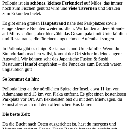
Pollonia ist ein
schönes, kleines Feriendorf
auf Milos, das immer
noch zum Fischen genutzt wird und
viele Tavernen
und Straßen
zum Erkunden bietet.
Es gibt einen großen
Hauptstrand
nahe des Parkplatzes sowie
einige kleinere Buchten weiter nördlich. Wir fanden andere Strände
auf Milos schöner, aber hier zählt das Gesamtpaket mit Unterkünften
und Restaurants, die für einen angenehmen Aufenthalt sorgen.
In Pollonia gibt es einige Restaurants und Unterkünfte. Wenn du
Strandurlaub machen willst, kommt der Ort sicher in deine engere
Auswahl. Wir können sehr das Japanische Fusion & Sushi
Restaurant
Hanabi
empfehlen – die Pancakes zum Brunch waren
unglaublich gut!
So kommst du hin:
Pollonia liegt an der nördlichen Spitze der Insel, etwa 11 km von
Adamantas und 13 km von Plaka entfernt. Es gibt einen kostenlosen
Parkplatz vor Ort. Am flexibelsten bist du mit dem Mietwagen, du
kannst aber auch mit dem öffentlichen Bus fahren.
Die beste Zeit:
Da die Bucht nach Osten ausgerichtet ist, hast du morgens und