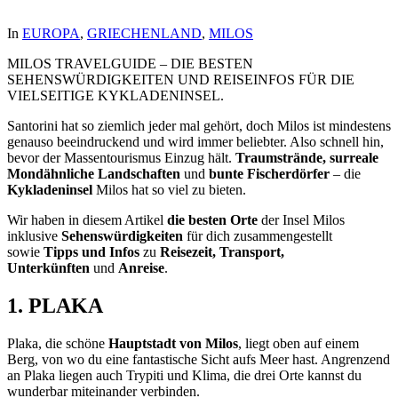
In
EUROPA
,
GRIECHENLAND
,
MILOS
MILOS TRAVELGUIDE – DIE BESTEN
SEHENSWÜRDIGKEITEN UND REISEINFOS FÜR DIE
VIELSEITIGE KYKLADENINSEL.
Santorini hat so ziemlich jeder mal gehört, doch Milos ist mindestens
genauso beeindruckend und wird immer beliebter. Also schnell hin,
bevor der Massentourismus Einzug hält.
Traumstrände, surreale
Mondähnliche Landschaften
und
bunte Fischerdörfer
– die
Kykladeninsel
Milos hat so viel zu bieten.
Wir haben in diesem Artikel
die besten Orte
der Insel Milos
inklusive
Sehenswürdigkeiten
für dich zusammengestellt
sowie
Tipps und Infos
zu
Reisezeit, Transport,
Unterkünften
und
Anreise
.
1.
PLAKA
Plaka, die schöne
Hauptstadt von Milos
, liegt oben auf einem
Berg, von wo du eine fantastische Sicht aufs Meer hast. Angrenzend
an Plaka liegen auch Trypiti und Klima, die drei Orte kannst du
wunderbar miteinander verbinden.