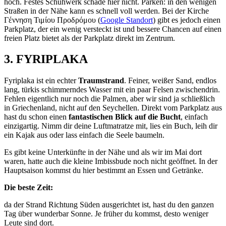
hoch. Festes Schuhwerk schade hier nicht. Parken: in den wenigen
Straßen in der Nähe kann es schnell voll werden. Bei der Kirche
Γέννηση Τιμίου Προδρόμου (
Google Standort
) gibt es jedoch einen
Parkplatz, der ein wenig versteckt ist und bessere Chancen auf einen
freien Platz bietet als der Parkplatz direkt im Zentrum.
3.
FYRIPLAKA
Fyriplaka ist ein echter
Traumstrand
. Feiner, weißer Sand, endlos
lang, türkis schimmerndes Wasser mit ein paar Felsen zwischendrin.
Fehlen eigentlich nur noch die Palmen, aber wir sind ja schließlich
in Griechenland, nicht auf den Seychellen. Direkt vom Parkplatz aus
hast du schon einen
fantastischen Blick auf die Bucht
, einfach
einzigartig. Nimm dir deine Luftmatratze mit, lies ein Buch, leih dir
ein Kajak aus oder lass einfach die Seele baumeln.
Es gibt keine Unterkünfte in der Nähe und als wir im Mai dort
waren, hatte auch die kleine Imbissbude noch nicht geöffnet. In der
Hauptsaison kommst du hier bestimmt an Essen und Getränke.
Die beste Zeit:
da der Strand Richtung Süden ausgerichtet ist, hast du den ganzen
Tag über wunderbar Sonne. Je früher du kommst, desto weniger
Leute sind dort.