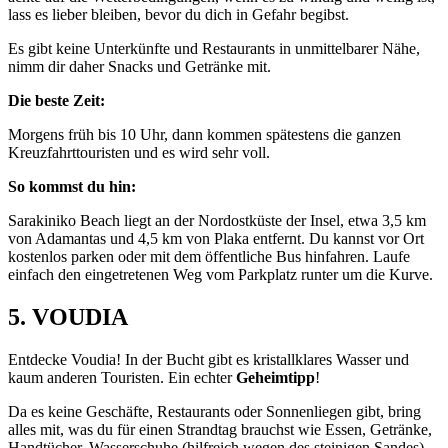
lass es lieber bleiben, bevor du dich in Gefahr begibst.
Es gibt keine Unterkünfte und Restaurants in unmittelbarer Nähe,
nimm dir daher Snacks und Getränke mit.
Die beste Zeit:
Morgens früh bis 10 Uhr, dann kommen spätestens die ganzen
Kreuzfahrttouristen und es wird sehr voll.
So kommst du hin:
Sarakiniko Beach liegt an der Nordostküste der Insel, etwa 3,5 km
von Adamantas und 4,5 km von Plaka entfernt. Du kannst vor Ort
kostenlos parken oder mit dem öffentliche Bus hinfahren. Laufe
einfach den eingetretenen Weg vom Parkplatz runter um die Kurve.
5. VOUDIA
Entdecke Voudia! In der Bucht gibt es kristallklares Wasser und
kaum anderen Touristen. Ein echter
Geheimtipp
!
Da es keine Geschäfte, Restaurants oder Sonnenliegen gibt, bring
alles mit, was du für einen Strandtag brauchst wie Essen, Getränke,
Handtücher, Wasserschuhe (hilfreich wegen des steinigen Sandes),