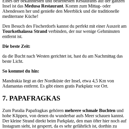
Eines der bekanntesten und beliebtesten Restaurants auf der ganzen
Insel ist das
Medusa Restaurant
. Komm zum Mittag- oder
Abendessen her und genieße den Meerblick und die traditionelle
mediterrane Küche!
Den Besuch des Fischerdorfs kannst du perfekt mit einer Auszeit am
Tourkothalassa Strand
verbinden, der nur wenige Gehminuten
entfernt ist.
Die beste Zeit:
da die Bucht nach Westen gerichtet ist, hast du am Nachmittag das
beste Licht.
So kommst du hin:
Mandrakia liegt an der Nordküste der Insel, etwa 4,5 Km von
Adamantas entfernt. Es gibt einen gratis Parkplatz vor Ort.
7. PAPAFRAGKAS
Zum Paralia Papafragkas gehören
mehrere schmale Buchten
und
hohe Klippen, von denen du wunderbar aufs Meer schauen kannst.
Der kleine Strand direkt beim Parkplatz, den man öfter hier noch auf
Instagram sieht, ist gesperrt, da es sehr gefährlich ist, dorthin zu