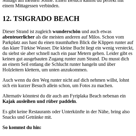
Mittags am meisten Sonne. Einen Besuch kannst du perfekt mit
einem Mittagessen verbinden.
12. TSIGRADO BEACH
Dieser Strand ist zugleich
wunderschön
und auch etwas
abenteuerlicher
als die meisten anderen auf Milos. Schon vom
Parkplatz aus hast du einen traumhaften Blick die Klippen runter auf
das klare Türkise Wasser. Die kleine Bucht liegt ein wenig versteckt,
du siehst sie aber schnell nach ein paar Metern gehen. Leider gibt es
keinen gut ausgebauten Zugang runter zum Strand. Du musst dich
an einem Seil entlang die Schlucht runter hangeln und über
Holzleitern klettern, um unten anzukommen.
Auch wenn du den Weg runter nicht auf dich nehmen willst, lohnt
sich ein kurzer Besuch allein schon, um Fotos zu machen.
Alternativ könntest du dir auch am Fyriplaka Beach nebenan ein
Kajak ausleihen und rüber paddeln
.
Es gibt keine Restaurants oder Unterkünfte in der Nähe, bring also
Snacks und Getränke mit.
So kommst du hin: