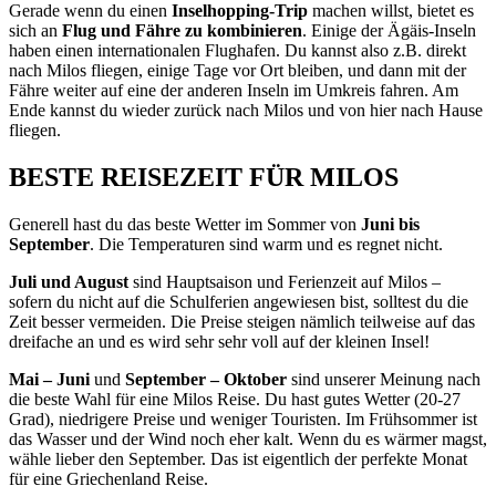
Gerade wenn du einen
Inselhopping-Trip
machen willst, bietet es
sich an
Flug und Fähre zu kombinieren
. Einige der Ägäis-Inseln
haben einen internationalen Flughafen. Du kannst also z.B. direkt
nach Milos fliegen, einige Tage vor Ort bleiben, und dann mit der
Fähre weiter auf eine der anderen Inseln im Umkreis fahren. Am
Ende kannst du wieder zurück nach Milos und von hier nach Hause
fliegen.
BESTE REISEZEIT FÜR MILOS
Generell hast du das beste Wetter im Sommer von
Juni bis
September
. Die Temperaturen sind warm und es regnet nicht.
Juli und August
sind Hauptsaison und Ferienzeit auf Milos –
sofern du nicht auf die Schulferien angewiesen bist, solltest du die
Zeit besser vermeiden. Die Preise steigen nämlich teilweise auf das
dreifache an und es wird sehr sehr voll auf der kleinen Insel!
Mai – Juni
und
September – Oktober
sind unserer Meinung nach
die beste Wahl für eine Milos Reise. Du hast gutes Wetter (20-27
Grad), niedrigere Preise und weniger Touristen. Im Frühsommer ist
das Wasser und der Wind noch eher kalt. Wenn du es wärmer magst,
wähle lieber den September. Das ist eigentlich der perfekte Monat
für eine Griechenland Reise.