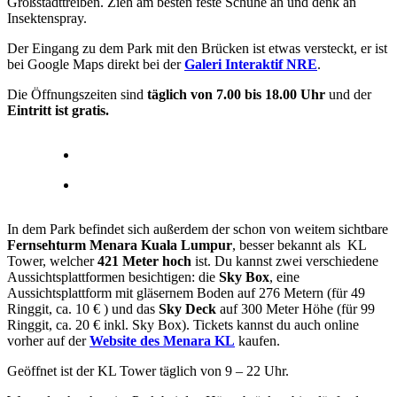
Großstadttreiben. Zieh am besten feste Schuhe an und denk an
Insektenspray.
Der Eingang zu dem Park mit den Brücken ist etwas versteckt, er ist
bei Google Maps direkt bei der
Galeri Interaktif NRE
.
Die Öffnungszeiten sind
täglich von 7.00 bis 18.00 Uhr
und der
Eintritt ist gratis.
In dem Park befindet sich außerdem der schon von weitem sichtbare
Fernsehturm Menara Kuala Lumpur
, besser bekannt als KL
Tower, welcher
421 Meter hoch
ist. Du kannst zwei verschiedene
Aussichtsplattformen besichtigen: die
Sky Box
, eine
Aussichtsplattform mit gläsernem Boden auf 276 Metern (für 49
Ringgit, ca. 10 € ) und das
Sky Deck
auf 300 Meter Höhe (für 99
Ringgit, ca. 20 € inkl. Sky Box). Tickets kannst du auch online
vorher auf der
Website des Menara KL
kaufen.
Geöffnet ist der KL Tower täglich von 9 – 22 Uhr.