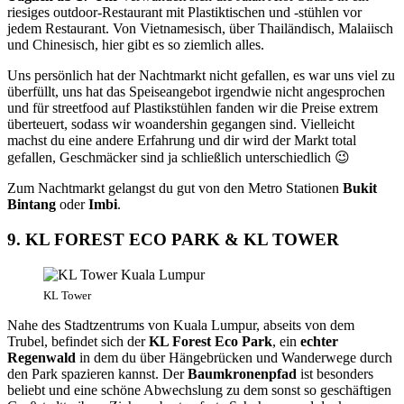
riesiges outdoor-Restaurant mit Plastiktischen und -stühlen vor
jedem Restaurant. Von Vietnamesisch, über Thailändisch, Malaiisch
und Chinesisch, hier gibt es so ziemlich alles.
Uns persönlich hat der Nachtmarkt nicht gefallen, es war uns viel zu
überfüllt, uns hat das Speiseangebot irgendwie nicht angesprochen
und für streetfood auf Plastikstühlen fanden wir die Preise extrem
überteuert, sodass wir woandershin gegangen sind. Vielleicht
machst du eine andere Erfahrung und dir wird der Markt total
gefallen, Geschmäcker sind ja schließlich unterschiedlich 😉
Zum Nachtmarkt gelangst du gut von den Metro Stationen
Bukit
Bintang
oder
Imbi
.
9. KL FOREST ECO PARK & KL TOWER
KL Tower
Nahe des Stadtzentrums von Kuala Lumpur, abseits von dem
Trubel, befindet sich der
KL Forest Eco Park
, ein
echter
Regenwald
in dem du über Hängebrücken und Wanderwege durch
den Park spazieren kannst. Der
Baumkronenpfad
ist besonders
beliebt und eine schöne Abwechslung zu dem sonst so geschäftigen