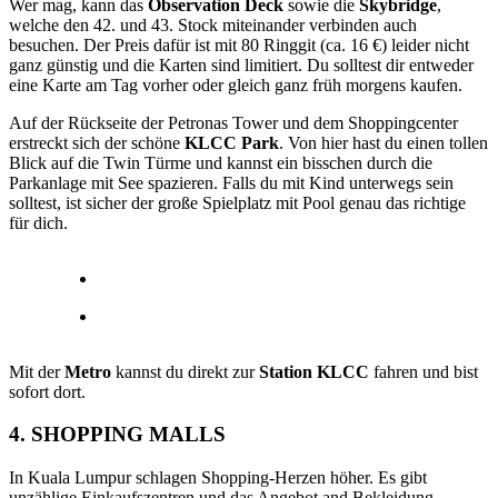
Wer mag, kann das
Observation Deck
sowie die
Skybridge
,
welche den 42. und 43. Stock miteinander verbinden auch
besuchen. Der Preis dafür ist mit 80 Ringgit (ca. 16 €) leider nicht
ganz günstig und die Karten sind limitiert. Du solltest dir entweder
eine Karte am Tag vorher oder gleich ganz früh morgens kaufen.
Auf der Rückseite der Petronas Tower und dem Shoppingcenter
erstreckt sich der schöne
KLCC Park
. Von hier hast du einen tollen
Blick auf die Twin Türme und kannst ein bisschen durch die
Parkanlage mit See spazieren. Falls du mit Kind unterwegs sein
solltest, ist sicher der große Spielplatz mit Pool genau das richtige
für dich.
Mit der
Metro
kannst du direkt zur
Station KLCC
fahren und bist
sofort dort.
4. SHOPPING MALLS
In Kuala Lumpur schlagen Shopping-Herzen höher. Es gibt
unzählige Einkaufszentren und das Angebot and Bekleidung,