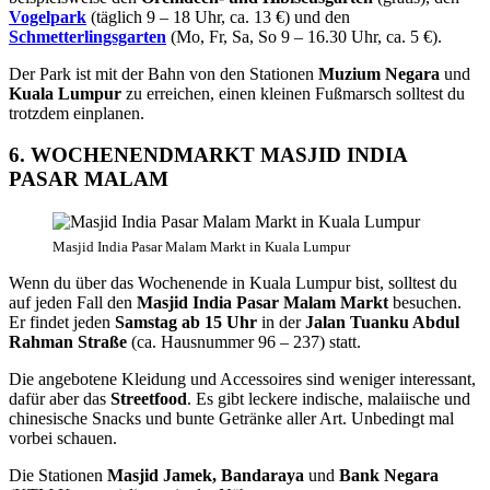
Vogelpark
(täglich 9 – 18 Uhr, ca. 13 €) und den
Schmetterlingsgarten
(Mo, Fr, Sa, So 9 – 16.30 Uhr, ca. 5 €).
Der Park ist mit der Bahn von den Stationen
Muzium Negara
und
Kuala Lumpur
zu erreichen, einen kleinen Fußmarsch solltest du
trotzdem einplanen.
6. WOCHENENDMARKT MASJID INDIA
PASAR MALAM
Masjid India Pasar Malam Markt in Kuala Lumpur
Wenn du über das Wochenende in Kuala Lumpur bist, solltest du
auf jeden Fall den
Masjid India Pasar Malam Markt
besuchen.
Er findet jeden
Samstag ab 15 Uhr
in der
Jalan Tuanku Abdul
Rahman Straße
(ca. Hausnummer 96 – 237) statt.
Die angebotene Kleidung und Accessoires sind weniger interessant,
dafür aber das
Streetfood
. Es gibt leckere indische, malaiische und
chinesische Snacks und bunte Getränke aller Art. Unbedingt mal
vorbei schauen.
Die Stationen
Masjid Jamek, Bandaraya
und
Bank Negara