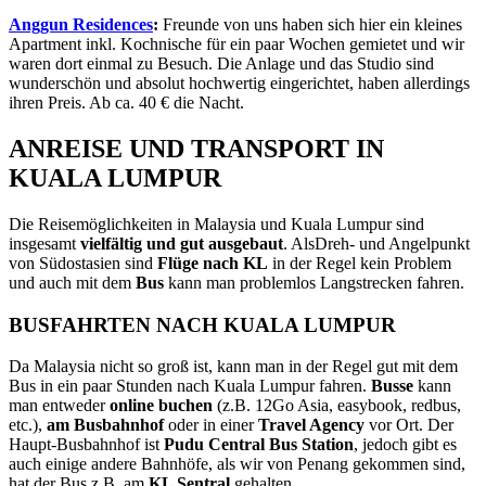
Anggun Residences
:
Freunde von uns haben sich hier ein kleines
Apartment inkl. Kochnische für ein paar Wochen gemietet und wir
waren dort einmal zu Besuch. Die Anlage und das Studio sind
wunderschön und absolut hochwertig eingerichtet, haben allerdings
ihren Preis. Ab ca. 40 € die Nacht.
ANREISE UND TRANSPORT IN
KUALA LUMPUR
Die Reisemöglichkeiten in Malaysia und Kuala Lumpur sind
insgesamt
vielfältig und gut ausgebaut
. AlsDreh- und Angelpunkt
von Südostasien sind
Flüge nach KL
in der Regel kein Problem
und auch mit dem
Bus
kann man problemlos Langstrecken fahren.
BUSFAHRTEN NACH KUALA LUMPUR
Da Malaysia nicht so groß ist, kann man in der Regel gut mit dem
Bus in ein paar Stunden nach Kuala Lumpur fahren.
Busse
kann
man entweder
online buchen
(z.B. 12Go Asia, easybook, redbus,
etc.),
am Busbahnhof
oder in einer
Travel Agency
vor Ort. Der
Haupt-Busbahnhof ist
Pudu Central Bus Station
, jedoch gibt es
auch einige andere Bahnhöfe, als wir von Penang gekommen sind,
hat der Bus z.B. am
KL Sentral
gehalten.