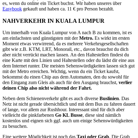
es, wenn du online ein Ticket buchst. Wir haben unseres über
Easybook
gekauft und haben ca. 11 € pro Person bezahlt.
NAHVERKEHR IN KUALA LUMPUR
Um innerhalb von Kuala Lumpur von A nach B zu kommen, ist es
am einfachsten und günstigsten mit der
Metro.
Es wirkt im ersten
Moment etwas verwirrend, da es mehrere Verkehrsgesellschaften
gibt wie z.B. KTM, LRT, Monorail, etc., davon brauchst du dich
aber nicht verrückt machen lassen. An den Haltestellen findest du
eine Karte mit den Linien und Haltestellen oder du lädst dir eine aus
dem Internet runter. Die meisten Sehenswürdigkeiten lassen sich gut
mit der Metro erreichen. Wichtig, wenn du ein Ticket kaufst,
bekommst du einen Chip aus dem Automaten, den du sowohl für
den Eingang zum Gleis als auch für den Ausgang brauchst,
verlier
deinen Chip also nicht während der Fahrt.
Neben dem Schienenverkehr gibt es auch diverse
Buslinien
. Das
Netz ist nicht gerade übersichtlich und mit dem Bus zu fahren dauert
of lange, vor allem zur Rushhour. Interessant sind für dich aber
vielleicht die pinkfarbenen
Go KL Busse
, diese sind nämlich
kostenlos und eignen sich ggf. auch um einige Sehenswürdigkeiten
zu besuchen.
Eine weitere Möglichkeit ist noch das
Taxi oder Grab
. Die Grab