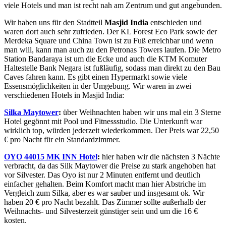
viele Hotels und man ist recht nah am Zentrum und gut angebunden.
Wir haben uns für den Stadtteil
Masjid India
entschieden und
waren dort auch sehr zufrieden. Der KL Forest Eco Park sowie der
Merdeka Square und China Town ist zu Fuß erreichbar und wenn
man will, kann man auch zu den Petronas Towers laufen. Die Metro
Station Bandaraya ist um die Ecke und auch die KTM Komuter
Haltestelle Bank Negara ist fußläufig, sodass man direkt zu den Bau
Caves fahren kann. Es gibt einen Hypermarkt sowie viele
Essensmöglichkeiten in der Umgebung. Wir waren in zwei
verschiedenen Hotels in Masjid India:
Silka Maytower
:
über Weihnachten haben wir uns mal ein 3 Sterne
Hotel gegönnt mit Pool und Fitnessstudio. Die Unterkunft war
wirklich top, würden jederzeit wiederkommen. Der Preis war 22,50
€ pro Nacht für ein Standardzimmer.
OYO 44015 MK INN Hotel
:
hier haben wir die nächsten 3 Nächte
verbracht, da das Silk Maytower die Preise zu stark angehoben hat
vor Silvester. Das Oyo ist nur 2 Minuten entfernt und deutlich
einfacher gehalten. Beim Komfort macht man hier Abstriche im
Vergleich zum Silka, aber es war sauber und insgesamt ok. Wir
haben 20 € pro Nacht bezahlt. Das Zimmer sollte außerhalb der
Weihnachts- und Silvesterzeit günstiger sein und um die 16 €
kosten.