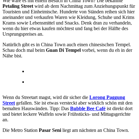
Wie wäre es mit einem Besuch in China Town? Die bekannte
Petaling Street
wird ab dem Nachmittag zum Anziehungspunkt für
Touristen und Einheimische. Hunderte von Ständen reihen sich hier
aneinander und verkaufen Waren wie Kleidung, Schuhe und Krims
Krams sowie Lebensmittel und Snacks. Denk dran zu verhandeln,
wenn du hier etwas kaufen möchtest und fang bei der Hälfte des
Ursprungspreises an.
Natürlich gibt es in China Town auch einen chinesischen Tempel.
Schau doch mal beim
Guan Di Tempel
vorbei, wenn du eh in der
Nähe bist.
Wenn du Streetart magst, wird dir sicher die
Lorong Paggung
Street
gefallen. Sie ist etwas versteckt aber wirklich schön mit den
bemalten Hauswänden. Tipp: Das
Bubble Bee Café
ist direkt dort
und bietet leckere Waffeln sowie Frühstücks- und Mittagsgerichte
an.
Die Metro Station
Pasar Seni
liegt am nächsten an China Town.