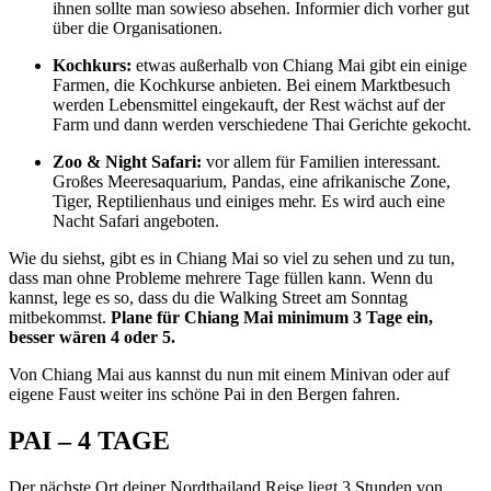
ihnen sollte man sowieso absehen. Informier dich vorher gut
über die Organisationen.
Kochkurs:
etwas außerhalb von Chiang Mai gibt ein einige
Farmen, die Kochkurse anbieten. Bei einem Marktbesuch
werden Lebensmittel eingekauft, der Rest wächst auf der
Farm und dann werden verschiedene Thai Gerichte gekocht.
Zoo & Night Safari:
vor allem für Familien interessant.
Großes Meeresaquarium, Pandas, eine afrikanische Zone,
Tiger, Reptilienhaus und einiges mehr. Es wird auch eine
Nacht Safari angeboten.
Wie du siehst, gibt es in Chiang Mai so viel zu sehen und zu tun,
dass man ohne Probleme mehrere Tage füllen kann. Wenn du
kannst, lege es so, dass du die Walking Street am Sonntag
mitbekommst.
Plane für Chiang Mai minimum 3 Tage ein,
besser wären 4 oder 5.
Von Chiang Mai aus kannst du nun mit einem Minivan oder auf
eigene Faust weiter ins schöne Pai in den Bergen fahren.
PAI – 4 TAGE
Der nächste Ort deiner Nordthailand Reise liegt 3 Stunden von