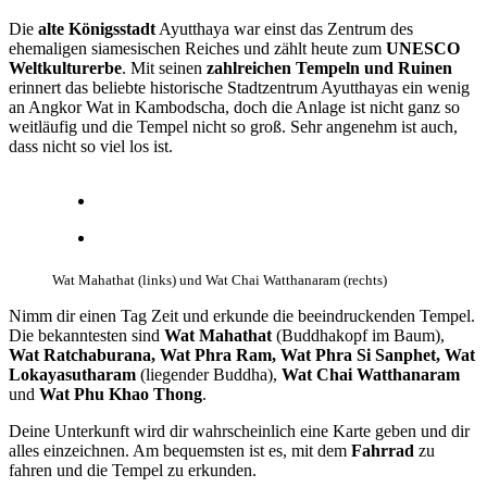
Die
alte Königsstadt
Ayutthaya war einst das Zentrum des
ehemaligen siamesischen Reiches und zählt heute zum
UNESCO
Weltkulturerbe
. Mit seinen
zahlreichen Tempeln und Ruinen
erinnert das beliebte historische Stadtzentrum Ayutthayas ein wenig
an Angkor Wat in Kambodscha, doch die Anlage ist nicht ganz so
weitläufig und die Tempel nicht so groß. Sehr angenehm ist auch,
dass nicht so viel los ist.
Wat Mahathat (links) und Wat Chai Watthanaram (rechts)
Nimm dir einen Tag Zeit und erkunde die beeindruckenden Tempel.
Die bekanntesten sind
Wat Mahathat
(Buddhakopf im Baum),
Wat Ratchaburana, Wat Phra Ram, Wat Phra Si Sanphet, Wat
Lokayasutharam
(liegender Buddha),
Wat Chai Watthanaram
und
Wat Phu Khao Thong
.
Deine Unterkunft wird dir wahrscheinlich eine Karte geben und dir
alles einzeichnen. Am bequemsten ist es, mit dem
Fahrrad
zu
fahren und die Tempel zu erkunden.