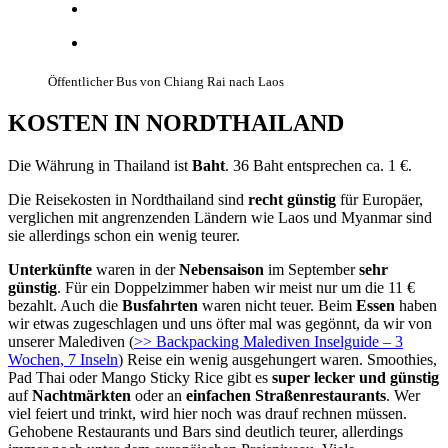
Öffentlicher Bus von Chiang Rai nach Laos
KOSTEN IN NORDTHAILAND
Die Währung in Thailand ist
Baht
. 36 Baht entsprechen ca. 1 €.
Die Reisekosten in Nordthailand sind
recht günstig
für Europäer,
verglichen mit angrenzenden Ländern wie Laos und Myanmar sind
sie allerdings schon ein wenig teurer.
Unterkünfte
waren in der
Nebensaison
im September
sehr
günstig
. Für ein Doppelzimmer haben wir meist nur um die 11 €
bezahlt. Auch die
Busfahrten
waren nicht teuer. Beim
Essen
haben
wir etwas zugeschlagen und uns öfter mal was gegönnt, da wir von
unserer Malediven (
>> Backpacking Malediven Inselguide – 3
Wochen, 7 Inseln
) Reise ein wenig ausgehungert waren. Smoothies,
Pad Thai oder Mango Sticky Rice gibt es
super lecker und günstig
auf
Nachtmärkten
oder an
einfachen Straßenrestaurants
. Wer
viel feiert und trinkt, wird hier noch was drauf rechnen müssen.
Gehobene Restaurants und Bars sind deutlich teurer, allerdings