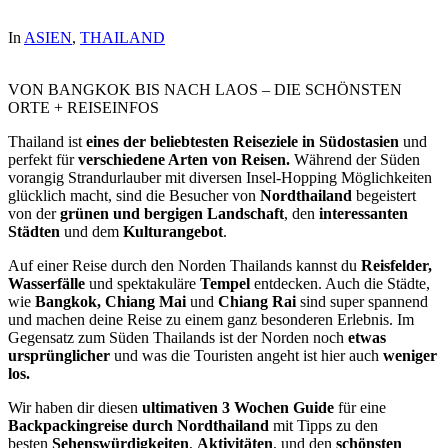
In
ASIEN
,
THAILAND
VON BANGKOK BIS NACH LAOS – DIE SCHÖNSTEN
ORTE + REISEINFOS
Thailand ist
eines der beliebtesten Reiseziele in Südostasien
und
perfekt für
verschiedene Arten von Reisen.
Während der Süden
vorangig Strandurlauber mit diversen Insel-Hopping Möglichkeiten
glücklich macht, sind die Besucher von
Nordthailand
begeistert
von der
grünen und bergigen Landschaft
, den
interessanten
Städten
und dem
Kulturangebot
.
Auf einer Reise durch den Norden Thailands kannst du
Reisfelder,
Wasserfälle
und spektakuläre
Tempel
entdecken. Auch die Städte,
wie
Bangkok, Chiang Mai
und
Chiang Rai
sind super spannend
und machen deine Reise zu einem ganz besonderen Erlebnis. Im
Gegensatz zum Süden Thailands ist der Norden noch
etwas
ursprünglicher
und was die Touristen angeht ist hier auch
weniger
los.
Wir haben dir diesen
ultimativen 3 Wochen Guide
für eine
Backpackingreise durch Nordthailand
mit Tipps zu den
besten
Sehenswürdigkeiten
,
Aktivitäten
, und den
schönsten