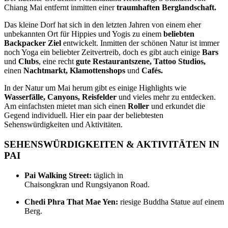
Chiang Mai entfernt inmitten einer
traumhaften Berglandschaft.
Das kleine Dorf hat sich in den letzten Jahren von einem eher
unbekannten Ort für Hippies und Yogis zu einem
beliebten
Backpacker Ziel
entwickelt. Inmitten der schönen Natur ist immer
noch Yoga ein beliebter Zeitvertreib, doch es gibt auch einige
Bars
und
Clubs
, eine recht
gute Restaurantszene, Tattoo Studios,
einen
Nachtmarkt, Klamottenshops
und
Cafés.
In der Natur um Mai herum gibt es einige Highlights wie
Wasserfälle, Canyons, Reisfelder
und vieles mehr zu entdecken.
Am einfachsten mietet man sich einen
Roller
und erkundet die
Gegend individuell. Hier ein paar der beliebtesten
Sehenswürdigkeiten und Aktivitäten.
SEHENSWÜRDIGKEITEN & AKTIVITÄTEN IN
PAI
Pai Walking Street:
täglich in
Chaisongkran und Rungsiyanon
Road.
Chedi Phra That Mae Yen:
riesige Buddha Statue auf einem
Berg.