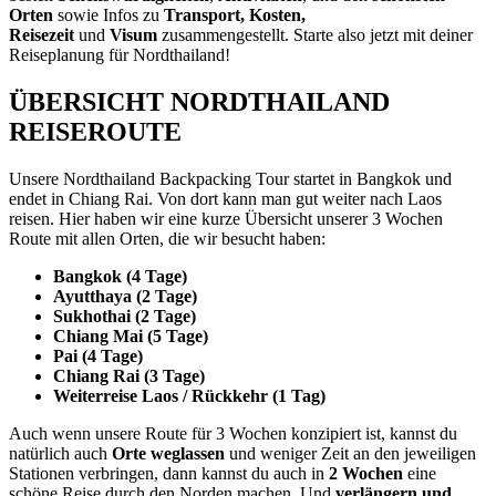
Orten
sowie Infos zu
Transport,
Kosten,
Reisezeit
und
Visum
zusammengestellt. Starte also jetzt mit deiner
Reiseplanung für Nordthailand!
ÜBERSICHT NORDTHAILAND
REISEROUTE
Unsere Nordthailand Backpacking Tour startet in Bangkok und
endet in Chiang Rai. Von dort kann man gut weiter nach Laos
reisen. Hier haben wir eine kurze Übersicht unserer 3 Wochen
Route mit allen Orten, die wir besucht haben:
Bangkok (4 Tage)
Ayutthaya (2 Tage)
Sukhothai (2 Tage)
Chiang Mai (5 Tage)
Pai (4 Tage)
Chiang Rai (3 Tage)
Weiterreise Laos / Rückkehr (1 Tag)
Auch wenn unsere Route für 3 Wochen konzipiert ist, kannst du
natürlich auch
Orte weglassen
und weniger Zeit an den jeweiligen
Stationen verbringen, dann kannst du auch in
2 Wochen
eine
schöne Reise durch den Norden machen. Und
verlängern und