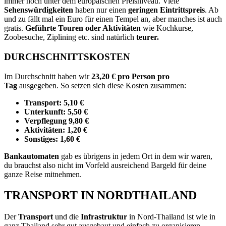
immer noch unter dem europäischen Preisniveau. Viele
Sehenswürdigkeiten
haben nur einen
geringen Eintrittspreis
. Ab
und zu fällt mal ein Euro für einen Tempel an, aber manches ist auch
gratis.
Geführte Touren oder Aktivitäten
wie Kochkurse,
Zoobesuche, Ziplining etc. sind natürlich
teurer.
DURCHSCHNITTSKOSTEN
Im Durchschnitt haben wir
23,20 € pro Person pro
Tag
ausgegeben. So setzen sich diese Kosten zusammen:
Transport: 5,10 €
Unterkunft: 5,50 €
Verpflegung 9,80 €
Aktivitäten: 1,20 €
Sonstiges: 1,60 €
Bankautomaten
gab es übrigens in jedem Ort in dem wir waren,
du brauchst also nicht im Vorfeld ausreichend Bargeld für deine
ganze Reise mitnehmen.
TRANSPORT IN NORDTHAILAND
Der
Transport
und die
Infrastruktur
in Nord-Thailand ist wie in
ganz Thailand sehr gut ausgebaut und einfach zu organisieren.